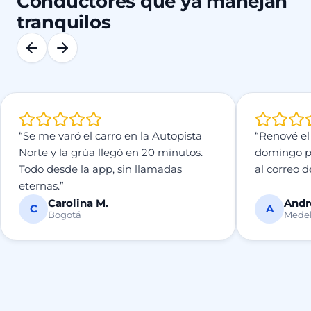
Conductores que ya manejan
tranquilos
“Se me varó el carro en la Autopista
“Renové el
Norte y la grúa llegó en 20 minutos.
domingo po
Todo desde la app, sin llamadas
al correo 
eternas.”
Carolina M.
Andr
C
A
Bogotá
Medel