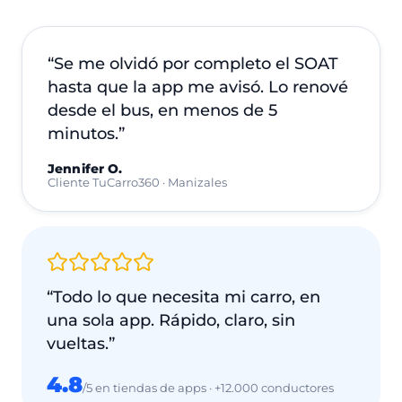
video testimonio — Camila R.
video testimonio — Felipe A.
“Se me olvidó por completo el SOAT
hasta que la app me avisó. Lo renové
desde el bus, en menos de 5
minutos.”
Jennifer O.
Cliente TuCarro360 · Manizales
“Todo lo que necesita mi carro, en
una sola app. Rápido, claro, sin
vueltas.”
4.8
/5 en tiendas de apps · +12.000 conductores
Daniel M.