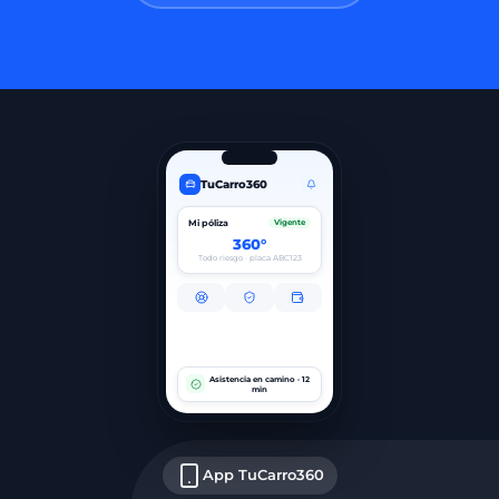
TuCarro360
Mi póliza
Vigente
360°
Todo riesgo · placa ABC123
Asistencia en camino · 12
min
App TuCarro360