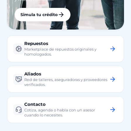
Simula tu crédito
Repuestos
Marketplace de repuestos originales y
homologados.
Aliados
Red de talleres, aseguradoras y proveedores
verificados.
Contacto
Cotiza, agenda o habla con un asesor
cuando lo necesites.