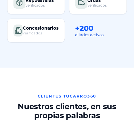
Repuesteras
Grúas
verificados
verificados
+200
Concesionarios
verificados
aliados activos
CLIENTES TUCARRO360
Nuestros clientes, en sus
propias palabras
Camila R.
Felipe A.
Cliente TuCarro360 · Cartagena
Cliente TuCarro360 · Pereira